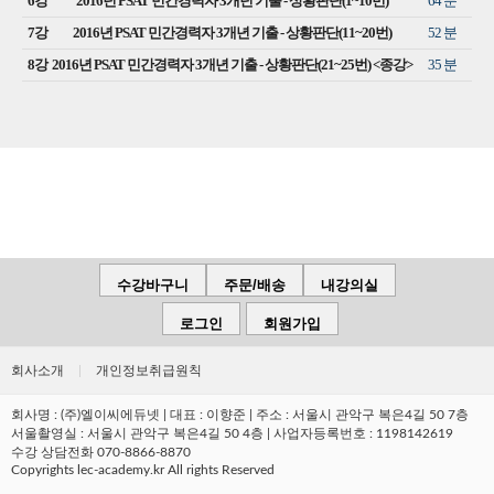
6강
2016년 PSAT 민간경력자 3개년 기출 - 상황판단(1~10번)
64 분
7강
2016년 PSAT 민간경력자 3개년 기출 - 상황판단(11~20번)
52 분
8강
2016년 PSAT 민간경력자 3개년 기출 - 상황판단(21~25번) <종강>
35 분
수강바구니
주문/배송
내강의실
로그인
회원가입
회사소개
|
개인정보취급원칙
회사명 : (주)엘이씨에듀넷 | 대표 : 이향준 | 주소 : 서울시 관악구 복은4길 50 7층
서울촬영실 : 서울시 관악구 복은4길 50 4층 | 사업자등록번호 : 1198142619
수강 상담전화 070-8866-8870
Copyrights lec-academy.kr All rights Reserved