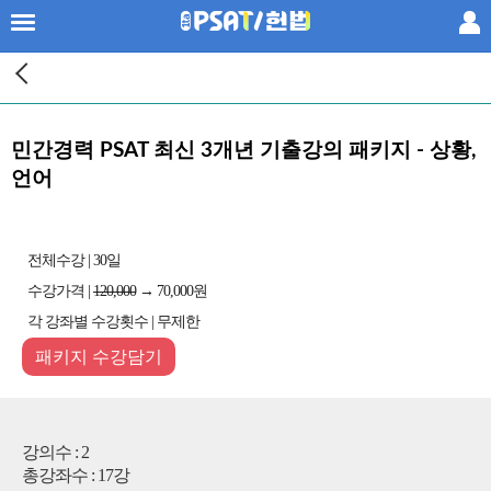
×
프리패스
공부법
민간경력 PSAT 최신 3개년 기출강의 패키지 - 상황,
언어
패키지
단과
전체수강 | 30일
수강가격 |
120,000
→ 70,000원
PSAT기출
각 강좌별 수강횟수 | 무제한
패키지 수강담기
황남기 헌법
공신팀
강의수 : 2
강사진
총강좌수 : 17강