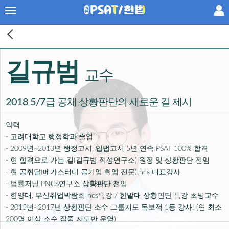
×
프리패스
길규범
공부법
교수
패키지
2018 5/7급 공채 상황판단의 새로운 길 제시
단과
악력
- 고려대학교 행정학과 졸업

PSAT기출
- 2009년~2013년 행정고시, 입법고시 5년 연속 PSAT 100% 합격

- 현 합격으로 가는 길(길규범 적성연구소) 원장 및 상황판단 전임  

황남기 헌법
- 현 공취달(메가스터디 공기업 취업 전문) ncs 대표강사

- 법률저널 PNCS연구소 상황판단 전임

공신팀
- 한양대, 부산취업박람회 ncs특강 / 한밭대 상황판단 특강 초빙교수

- 2015년~2017년 상황판단 소수 그룹지도 독보적 1등 강사! (연 최소 
200명 이상 소수 집중 지도반 운영)

강사진