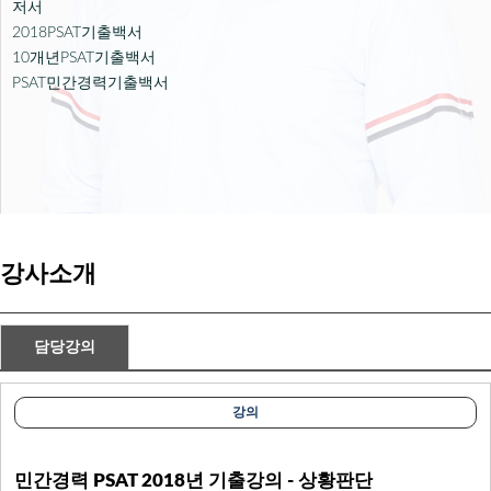
- 현 PNCS 상황판단 대표강사
저서
2018PSAT기출백서

교재
10개년PSAT기출백서

PSAT민간경력기출백서
고객센터
로그인
|
회원가입
수강바구니
|
주문/배송
강사소개
담당강의
강의
민간경력 PSAT 2018년 기출강의 - 상황판단