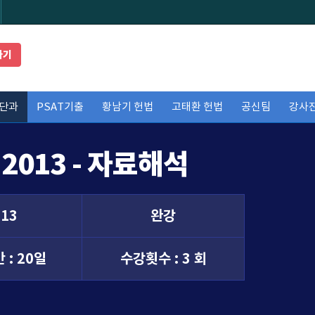
가기
단과
PSAT기출
황남기 헌법
고태환 헌법
공신팀
강사
2013 - 자료해석
013
완강
 :
20일
수강횟수 :
3 회