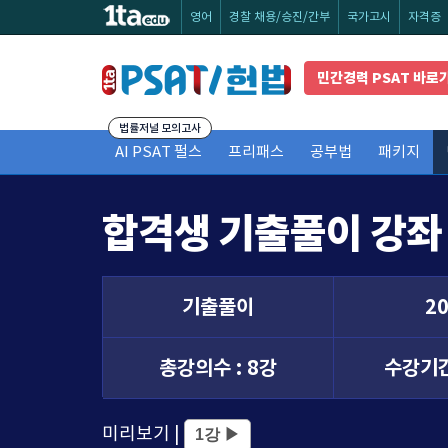
영어
경찰 채용/승진/간부
국가고시
자격증
민간경력 PSAT 바로
법률저널 모의고사
AI PSAT 펄스
프리패스
공부법
패키지
합격생 기출풀이 강좌 
기출풀이
2
총강의수 :
8강
수강기간
미리보기 |
1강 ▶