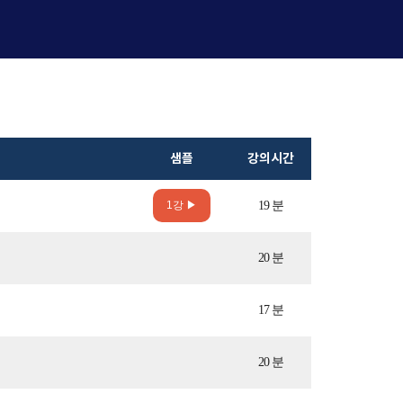
샘플
강의시간
1강 ▶
19 분
20 분
17 분
20 분