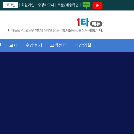
로그인
|
회원가입
|
수강바구니
|
주문/배송확인
|
진
교재
수강후기
고객센터
내강의실