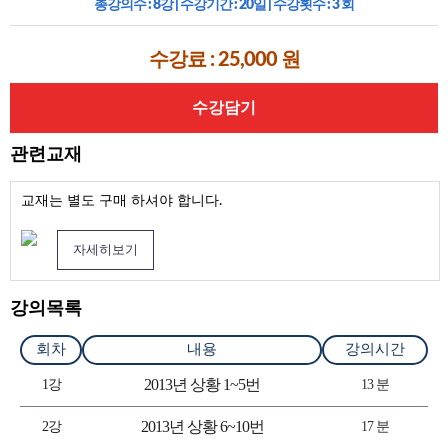
총강의수 :
8강
| 수강기간 :
20일
| 수강횟수 :
3 회
교재
수강료 : 25,000 원
고객센터
수강담기
로그인
|
회원가입
관련교재
수강바구니
|
주문/배송
교재는 별도 구매 하셔야 합니다.
자세히보기
강의목록
회차
내용
강의시간
2013년 상황 1~5번
1강
13 분
2013년 상황 6~10번
2강
17 분